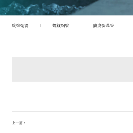
镀锌钢管
螺旋钢管
防腐保温管
上一篇：