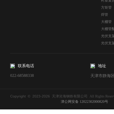
衬塑复
方矩管
焊管
大棚管
大棚管
光伏支
光伏支
联系电话
地址
022-68588338
天津市静海区
Copyright © 2023-
2026
天津沧海钢铁有限公司 All Rights Reserv
津公网安备 12022302000820号