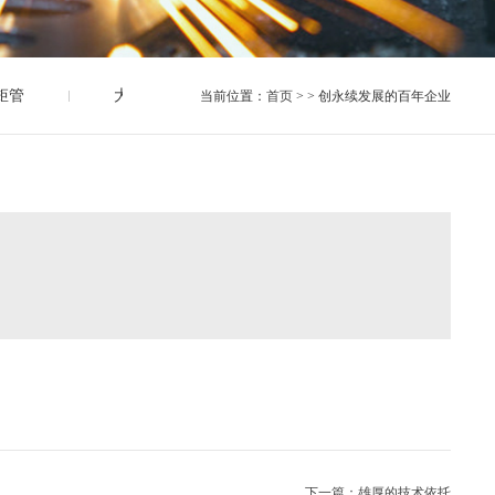
矩管
大棚管
大棚管配件
光伏支架
当前位置：
首页
> > 创永续发展的百年企业
下一篇：雄厚的技术依托