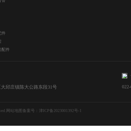
合管
配件
架
架配件
022-
大邱庄镇陈大公路东段31号
ed.
网站地图
备案号：津ICP备2023001392号-1